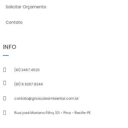
Solicitar Orçamento
Contato
INFO
(81) 3467.4520
(81) 9 9267.8244
contato@grsaudeambiental.com.br
Rua josé Mariano Filho, 101 - Pina - Recife-PE