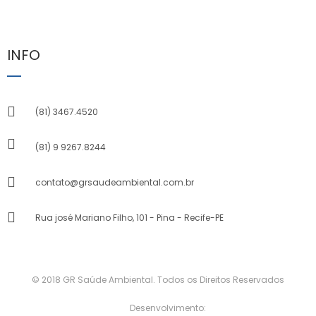
INFO
(81) 3467.4520
(81) 9 9267.8244
contato@grsaudeambiental.com.br
Rua josé Mariano Filho, 101 - Pina - Recife-PE
© 2018 GR Saúde Ambiental. Todos os Direitos Reservados
Desenvolvimento: