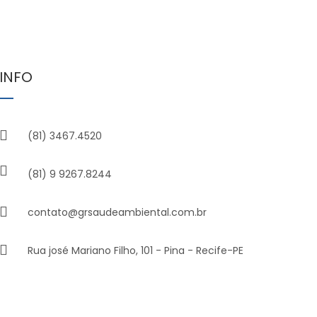
INFO
(81) 3467.4520
(81) 9 9267.8244
contato@grsaudeambiental.com.br
Rua josé Mariano Filho, 101 - Pina - Recife-PE